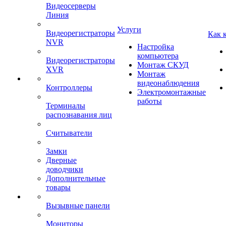
Видеосерверы
Линия
Услуги
Видеорегистраторы
Как 
NVR
Настройка
компьютера
Видеорегистраторы
Монтаж СКУД
XVR
Монтаж
видеонаблюдения
Контроллеры
Электромонтажные
работы
Терминалы
распознавания лиц
Считыватели
Замки
Дверные
доводчики
Дополнительные
товары
Вызывные панели
Мониторы