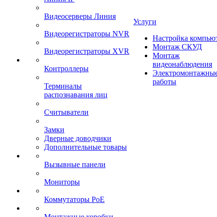
Видеосерверы Линия
Услуги
Видеорегистраторы NVR
Настройка компью
Монтаж СКУД
Видеорегистраторы XVR
Монтаж
видеонаблюдения
Контроллеры
Электромонтажны
работы
Терминалы
распознавания лиц
Считыватели
Замки
Дверные доводчики
Дополнительные товары
Вызывные панели
Мониторы
Коммутаторы PoE
Монтажные коробки