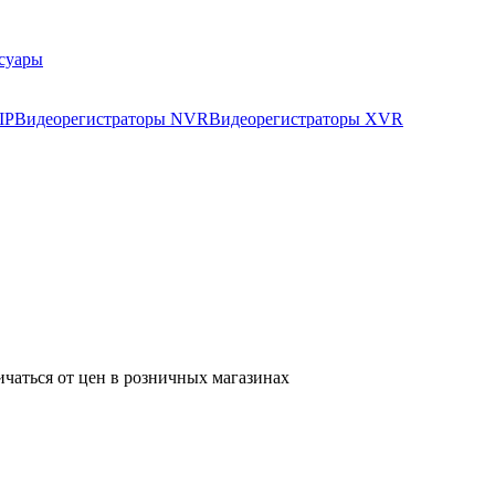
суары
IP
Видеорегистраторы NVR
Видеорегистраторы XVR
ичаться от цен в розничных магазинах