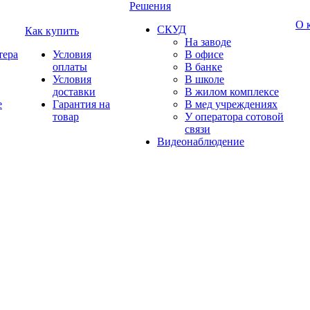
Решения
О 
СКУД
Как купить
На заводе
тера
Условия
В офисе
оплаты
В банке
Условия
В школе
доставки
В жилом комплексе
е
Гарантия на
В мед учреждениях
товар
У оператора сотовой
связи
Видеонаблюдение