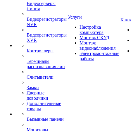
Видеосерверы
Линия
Услуги
Видеорегистраторы
Как 
NVR
Настройка
компьютера
Видеорегистраторы
Монтаж СКУД
XVR
Монтаж
видеонаблюдения
Контроллеры
Электромонтажные
работы
Терминалы
распознавания лиц
Считыватели
Замки
Дверные
доводчики
Дополнительные
товары
Вызывные панели
Мониторы