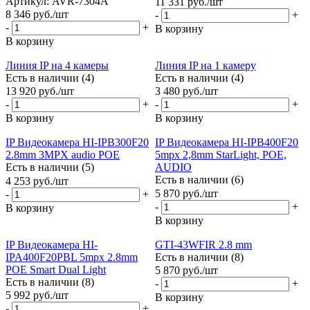
Артикул: AVR-7304A
11 331
руб.
/шт
8 346
руб.
/шт
-
+
-
+
В корзину
В корзину
Линия IP на 4 камеры
Линия IP на 1 камеру
Есть в наличии (4)
Есть в наличии (4)
13 920
руб.
/шт
3 480
руб.
/шт
-
+
-
+
В корзину
В корзину
IP Видеокамера HI-IPB300F20
IP Видеокамера HI-IPB400F20
2.8mm 3MPX audio POE
5mpx 2,8mm StarLight, POE,
Есть в наличии (5)
AUDIO
Есть в наличии (6)
4 253
руб.
/шт
5 870
руб.
/шт
-
+
-
+
В корзину
В корзину
IP Видеокамера HI-
GTI-43WFIR 2.8 mm
IPA400F20PBL 5mpx 2.8mm
Есть в наличии (8)
POE Smart Dual Light
5 870
руб.
/шт
Есть в наличии (8)
-
+
5 992
руб.
/шт
В корзину
-
+