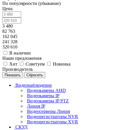
По популярности (убывание)
Цена
3 480
82 763
162 045
241 328
320 610
В наличии
Наши предложения
Хит
Советуем
Новинка
Производитель
Сбросить
Видеонаблюдение
Видеокамеры AHD
Видеокамеры IP
Видеокамеры IP PTZ
Линия IP
Видеосерверы Линия
Видеорегистраторы NVR
Видеорегистраторы XVR
СКУД