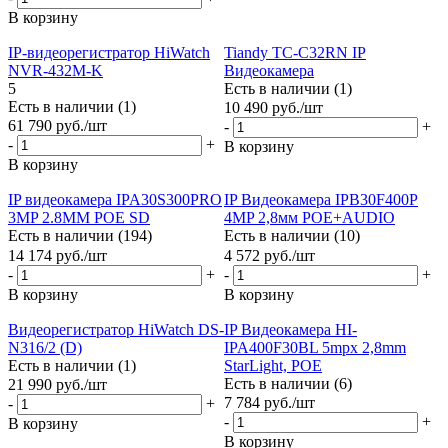
В корзину
IP-видеорегистратор HiWatch
Tiandy TC-C32RN IP
NVR-432M-K
Видеокамера
5
Есть в наличии (1)
Есть в наличии (1)
10 490
руб.
/шт
61 790
руб.
/шт
-
+
-
+
В корзину
В корзину
IP видеокамера IPA30S300PRO
IP Видеокамера IPB30F400P
3MP 2.8MM POE SD
4MP 2,8мм POE+AUDIO
Есть в наличии (194)
Есть в наличии (10)
14 174
руб.
/шт
4 572
руб.
/шт
-
+
-
+
В корзину
В корзину
Видеорегистратор HiWatch DS-
IP Видеокамера HI-
N316/2 (D)
IPA400F30BL 5mpx 2,8mm
Есть в наличии (1)
StarLight, POE
Есть в наличии (6)
21 990
руб.
/шт
7 784
руб.
/шт
-
+
-
+
В корзину
В корзину