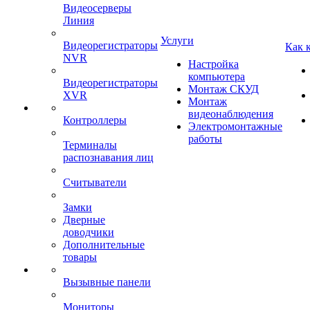
Видеосерверы
Линия
Услуги
Видеорегистраторы
Как 
NVR
Настройка
компьютера
Видеорегистраторы
Монтаж СКУД
XVR
Монтаж
видеонаблюдения
Контроллеры
Электромонтажные
работы
Терминалы
распознавания лиц
Считыватели
Замки
Дверные
доводчики
Дополнительные
товары
Вызывные панели
Мониторы