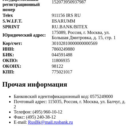
152073950937987
регистрационный
номер
Telex
911156 IRS RU
S.W.I.F.T.
IISARUMM
SPRINT
RU.BANK/BITEX
175089, Россия, г. Москва, ул.
Юридический адрес:
Большая Дмитровка, д. 15, стр. 1
Кор/счет:
30102810000000000569
ИНН:
7860249880
БИК:
044591488
ОКПО:
11806935
ОКОНХ:
98122
КПП:
775021017
Прочая информация
Банковский идентификационный код: 0575249000
Почтовый адрес: 115035, Россия, г. Москва, ул. Балчуг, д.
2
Телефон: (495) 960-10-12
Факс: (495) 240-38-12
E-mail:
RusBk@mail.rusbank.ru