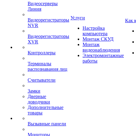
Видеосерверы
Линия
Услуги
Видеорегистраторы
Как 
NVR
Настройка
компьютера
Видеорегистраторы
Монтаж СКУД
XVR
Монтаж
видеонаблюдения
Контроллеры
Электромонтажные
работы
Терминалы
распознавания лиц
Считыватели
Замки
Дверные
доводчики
Дополнительные
товары
Вызывные панели
Мониторы