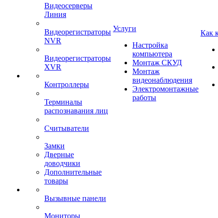
Видеосерверы
Линия
Услуги
Видеорегистраторы
Как 
NVR
Настройка
компьютера
Видеорегистраторы
Монтаж СКУД
XVR
Монтаж
видеонаблюдения
Контроллеры
Электромонтажные
работы
Терминалы
распознавания лиц
Считыватели
Замки
Дверные
доводчики
Дополнительные
товары
Вызывные панели
Мониторы