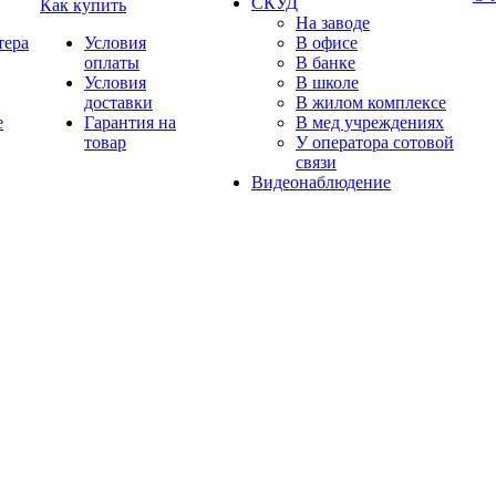
СКУД
Как купить
На заводе
тера
Условия
В офисе
оплаты
В банке
Условия
В школе
доставки
В жилом комплексе
е
Гарантия на
В мед учреждениях
товар
У оператора сотовой
связи
Видеонаблюдение